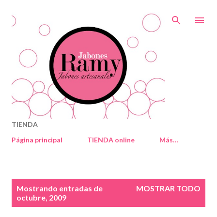
Ir al contenido principal
TIENDA
Página principal
TIENDA online
Más…
E
Mostrando entradas de
MOSTRAR TODO
n
octubre, 2009
t