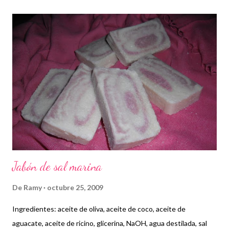
r
a
d
a
s
Jabón de sal marina
De
Ramy
octubre 25, 2009
Ingredientes: aceite de oliva, aceite de coco, aceite de
aguacate, aceite de ricino, glicerina, NaOH, agua destilada, sal