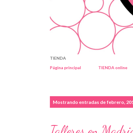
TIENDA
Página principal
TIENDA online
E
Mostrando entradas de febrero, 20
n
t
Talleres en Madri