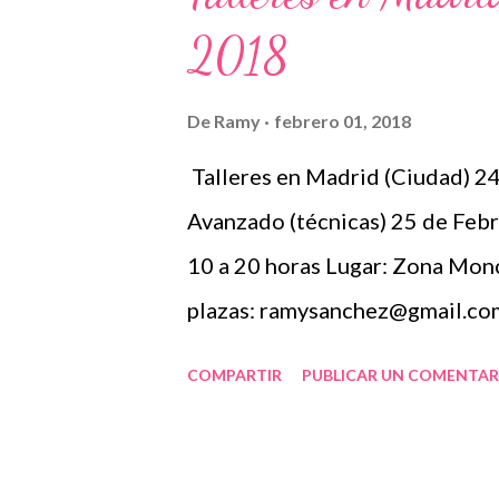
r
a
2018
d
a
De
Ramy
febrero 01, 2018
s
Talleres en Madrid (Ciudad) 24 
Avanzado (técnicas) 25 de Febr
10 a 20 horas Lugar: Zona Monc
plazas: ramysanchez@gmail.co
COMPARTIR
PUBLICAR UN COMENTAR