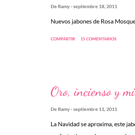
2017, Taller de Cosmética Ayur
De
Ramy
septiembre 18, 2011
Spa 6 Noviembre 2017, Taller
Nuevos jabones de Rosa Mosqueta.
10 Noviembre 2017, Taller de j
COMPARTIR
15 COMENTARIOS
Taller de jabones Técnicas 12 No
Oro, incienso y m
De
Ramy
septiembre 11, 2011
La Navidad se aproxima, este jab