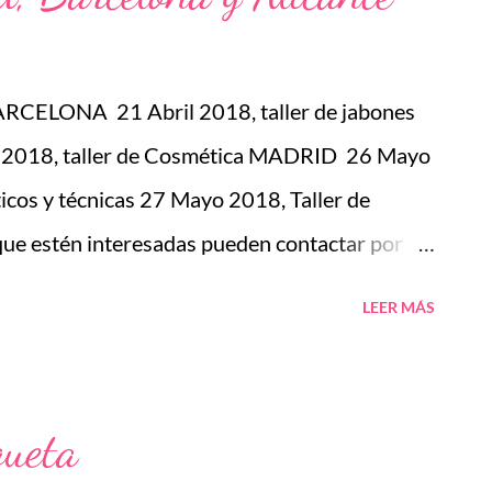
ELONA 21 Abril 2018, taller de jabones
il 2018, taller de Cosmética MADRID 26 Mayo
icos y técnicas 27 Mayo 2018, Taller de
que estén interesadas pueden contactar por
amysanchez@gmail.com ------------------------
LEER MÁS
RES REALIZADOS 2018 BARCELONA 27-28
brero 2018 2017 ALICANTE 9-10
25-26 Noviembre 2017 MONTERREY
queta
Taller de Jabones (Navidad) 4 Noviembre