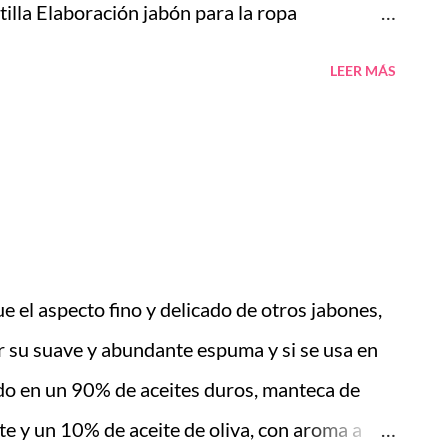
illa Elaboración jabón para la ropa
aboración jabones finos añadiendo colorantes y
LEER MÁS
AVANZADO De 16 a 20 horas Medidas se
ceta Preguntas y respuestas, dudas,
os jabones con diferentes técnicas, añadiendo
ciales, fragancias etc. Se entregará un dossier
ones elaborados con sus fórmulas
o sorpresa. Las personas que estén
e el aspecto fino y delicado de otros jabones,
eden ponerse en contacto con CENTRO DE
r su suave y abundante espuma y si se usa en
/ Doctor Just nº 40. Alicante 03007 Telf.
rado en un 90% de aceites duros, manteca de
e.com (Carmen)...
ste y un 10% de aceite de oliva, con aroma a