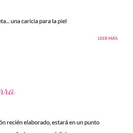
veda 5 Noviembre 2017, Taller de Cosmética
 de Cosmética Ayurveda CIUDAD DE MEXICO
.. una caricia para la piel
abones Terapeuticos 11 Noviembre 2017,
LEER MÁS
viembre 2017, Taller de Cosmética ...
irra
ón recién elaborado, estará en un punto