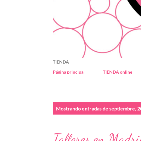
TIENDA
Página principal
TIENDA online
E
Mostrando entradas de septiembre, 
n
t
Talleres en Madri