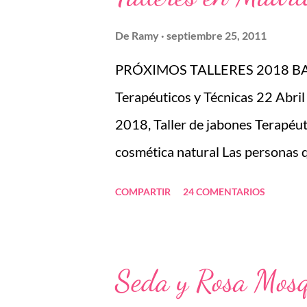
r
a
De
Ramy
septiembre 25, 2011
d
PRÓXIMOS TALLERES 2018 BARC
a
s
Terapéuticos y Técnicas 22 Abr
2018, Taller de jabones Terapéut
cosmética natural Las personas 
teléfono 656675415, por e-mail r
COMPARTIR
24 COMENTARIOS
---------------------- TALLE
Enero 2018 MADRID 24-25 Fe
Diciembre 2017 BARCELONA 
Seda y Rosa Mos
NUEVO LEÓN 3 Noviembre 2017, 