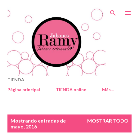
Ir al contenido principal
TIENDA
Página principal
TIENDA online
Más…
E
Mostrando entradas de
MOSTRAR TODO
n
mayo, 2016
t