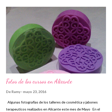
r
a
d
a
s
Fotos de los cursos en Alicante
De
Ramy
mayo 23, 2016
Algunas fotografías de los talleres de cosmética y jabones
terapeuticos realizados en Alicante este mes de Mayo En el