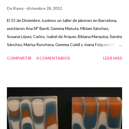
De
Ramy
diciembre 28, 2012
El 15 de Diciembre, tuvimos un taller de jabones en Barcelona,
asistieron Ana Mª Barril, Gemma Matute, Miriam Sánchez,
Susana López, Carlos, Isabel de Arquer, Bibiana Marquisa, Sandra
Sánchez, Marisa Ronchera, Gemma Culell y Joana Folguera Mi
amiga Maritxu vino desde Bilbao para acompañarme todo el fin
COMPARTIR
4 COMENTARIOS
LEER MÁS
de semana, también tuve la ayuda de mis amigas jaboneras
catalanas ¡Gracias chicas! Jabón de espigas Técnica columna
Espigas en molde con separadores Jabón a capas con lineas
divisorias Jabón batido El jabón batido lo decoramos de
distintas formas Jabón de leche y miel Jabón de Neem
Jabones de sal ¡Muchas gracias a todos por venir! ¡Felices
fiestas! Próximos talleres en Madrid 12 -13 de Enero 2013