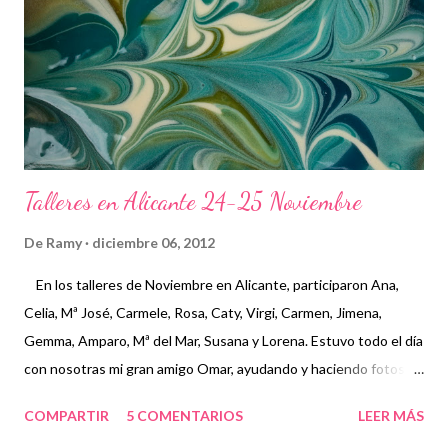
Talleres en Alicante 24-25 Noviembre
De
Ramy
diciembre 06, 2012
En los talleres de Noviembre en Alicante, participaron Ana,
Celia, Mª José, Carmele, Rosa, Caty, Virgi, Carmen, Jimena,
Gemma, Amparo, Mª del Mar, Susana y Lorena. Estuvo todo el día
con nosotras mi gran amigo Omar, ayudando y haciendo fotos
Utilizamos un molde nuevo con separadores hecho por Maku de
COMPARTIR
5 COMENTARIOS
LEER MÁS
Jabones de casa También tuvimos taller de cosmética