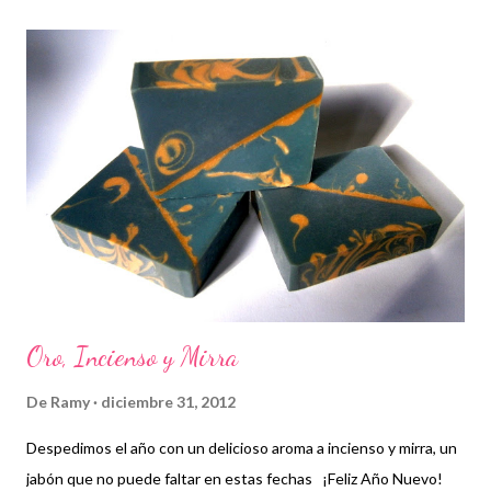
r
a
d
a
s
Oro, Incienso y Mirra
De
Ramy
diciembre 31, 2012
Despedimos el año con un delicioso aroma a incienso y mirra, un
jabón que no puede faltar en estas fechas ¡Feliz Año Nuevo!