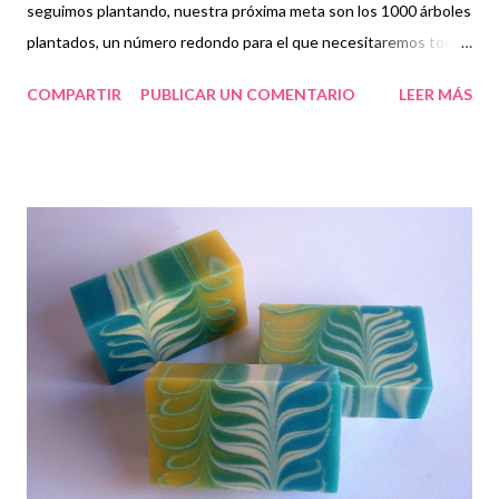
seguimos plantando, nuestra próxima meta son los 1000 árboles
plantados, un número redondo para el que necesitaremos toda
vuestra ayuda; para que el proyecto salte de blog en blog y de
COMPARTIR
PUBLICAR UN COMENTARIO
LEER MÁS
web en web, y construir así entre todos un mundo más verde.
Para quien quiera profundizar en la iniciativa le invito a visitar
http://www.geniale.es/co2neutral/