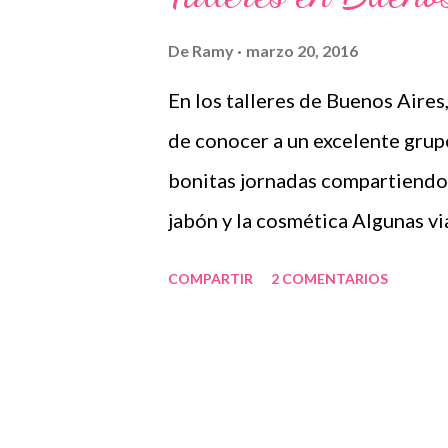
r
a
De
Ramy
marzo 20, 2016
d
En los talleres de Buenos Aires
a
s
de conocer a un excelente grup
bonitas jornadas compartiendo
jabón y la cosmética Algunas via
muchas gracias a tod@s por vue
COMPARTIR
2 COMENTARIOS
inolvidables Forrando moldes 
el taller, utilizamos los bonit
de banana Jabón de sal Cosmét
compartir conmigo los delicios