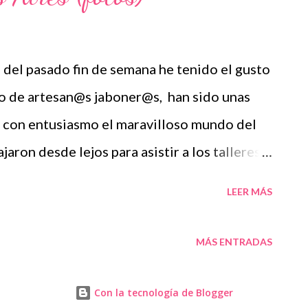
, del pasado fin de semana he tenido el gusto
o de artesan@s jaboner@s, han sido unas
 con entusiasmo el maravilloso mundo del
jaron desde lejos para asistir a los talleres,
stra cariñosa acogida, he pasado unos días
LEER MÁS
Técnicas Base de glicerina, elaborada en
os moldes de Gaia Canela Coco y seda Jabón
MÁS ENTRADAS
ica Amigas argentinas, gracias por
os mates!
Con la tecnología de Blogger