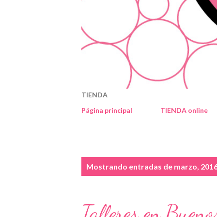
TIENDA
Página principal
TIENDA online
E
Mostrando entradas de marzo, 201
n
t
Talleres en Buenos