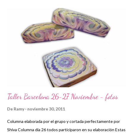
r
a
d
a
s
Taller Barcelona 26-27 Noviembre - fotos
De
Ramy
noviembre 30, 2011
Columna elaborada por el grupo y cortada perfectamente por
Shiva Columna día 26 todos participaron en su elaboración Estas