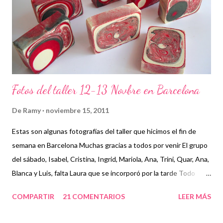
Fotos del taller 12-13 Novbre en Barcelona
De
Ramy
noviembre 15, 2011
Estas son algunas fotografías del taller que hicimos el fin de
semana en Barcelona Muchas gracias a todos por venir El grupo
del sábado, Isabel, Cristina, Ingrid, Mariola, Ana, Trini, Quar, Ana,
Blanca y Luis, falta Laura que se incorporó por la tarde Todo
preparado para comenzar el taller, cada cosa en su sitio Lo
COMPARTIR
21 COMENTARIOS
LEER MÁS
primero un poco de teórica para tener claro lo que tenemos que
hacer Todos preparados, comienza la fiesta Quar y Luis, siempre