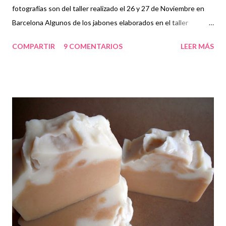
fotografías son del taller realizado el 26 y 27 de Noviembre en
Barcelona Algunos de los jabones elaborados en el taller
Jabones de Claudia Jabones de Teresa y Taiguari Grupo del día
COMPARTIR
9 COMENTARIOS
LEER MÁS
26, Elizabeth, María, Clara, Cristina, Carme, Julia, Paquita,
Taiguari, Teresa y Gestrudis Gertrudis Clara, María y Cristina
Teresa y Taiguari Julia, Paquita y Carme Grupo día 27, Tatiana,
Eva Martínez, Shiva, Claudia y Eva Vergara Pasamos dos días
estupendos, hicimos muchos y variados jabones muchas gracias
a todas por venir Tuve dos ayudantes de lujo Anna y Loli que
estuvieron conmigo en los talleres, ayundando en todo
momento, ¡gracias amigas!