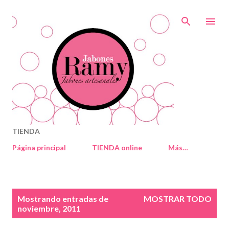
Ir al contenido principal
TIENDA
Página principal
TIENDA online
Más…
E
Mostrando entradas de
MOSTRAR TODO
n
noviembre, 2011
t