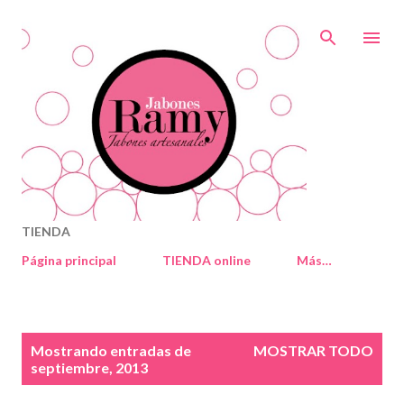
Ir al contenido principal
TIENDA
Página principal
TIENDA online
Más…
E
Mostrando entradas de
MOSTRAR TODO
n
septiembre, 2013
t