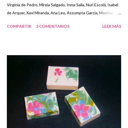
Virginia de Pedro, Mireia Salgado, Inma Salla, Nuri Escolá, Isabel
de Arquer, Xavi Miranda, Ana Leo, Assumpta García, Montse
Vivas, Dolors Eritja, Concep San Juan, Antonia Carrasco, Rosana
COMPARTIR
3 COMENTARIOS
LEER MÁS
Alvaro y Marta Velasco Muchas gracias a tod@s los
participantes por vuestra asistencia ¡Hasta pronto!