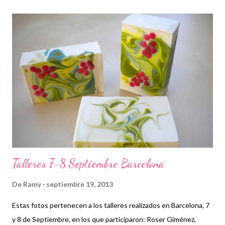
r
a
d
a
s
Talleres 7-8 Septiembre Barcelona
De
Ramy
septiembre 19, 2013
Estas fotos pertenecen a los talleres realizados en Barcelona, 7
y 8 de Septiembre, en los que participaron: Roser Giménez,