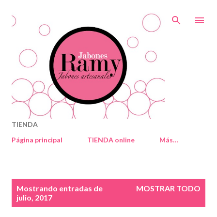
Ir al contenido principal
TIENDA
Página principal
TIENDA online
Más…
E
Mostrando entradas de
MOSTRAR TODO
n
julio, 2017
t