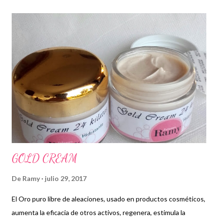
r
a
d
a
s
GOLD CREAM
De
Ramy
julio 29, 2017
El Oro puro libre de aleaciones, usado en productos cosméticos,
aumenta la eficacia de otros activos, regenera, estimula la