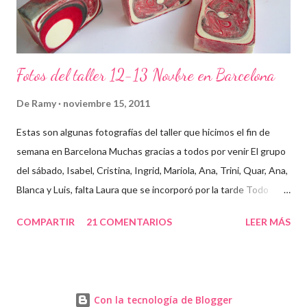
Fotos del taller 12-13 Novbre en Barcelona
De
Ramy
noviembre 15, 2011
Estas son algunas fotografías del taller que hicimos el fin de
semana en Barcelona Muchas gracias a todos por venir El grupo
del sábado, Isabel, Cristina, Ingrid, Mariola, Ana, Trini, Quar, Ana,
Blanca y Luis, falta Laura que se incorporó por la tarde Todo
preparado para comenzar el taller, cada cosa en su sitio Lo
COMPARTIR
21 COMENTARIOS
LEER MÁS
primero un poco de teórica para tener claro lo que tenemos que
hacer Todos preparados, comienza la fiesta Quar y Luis, siempre
juntitos Preparando la sosa con mucho cuidado Parece divertido
En familia, madre, hija y hermana... buen equipo ¡Que no paren
Con la tecnología de Blogger
las batidoras! Cristina y Blanca Mariola... está guapa hasta con