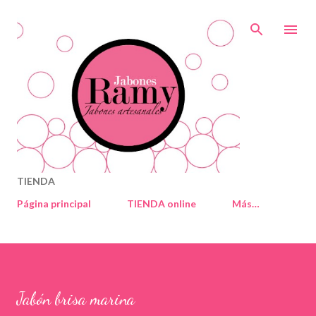
Ir al contenido principal
TIENDA
Página principal
TIENDA online
Más…
Jabón brisa marina