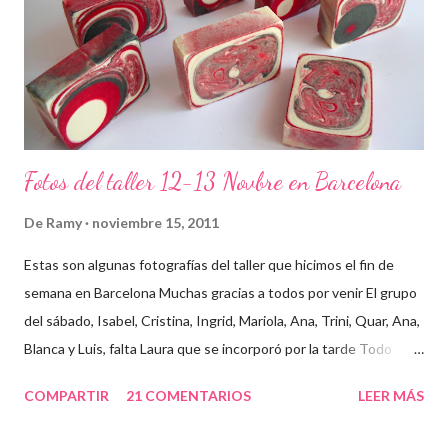
Fotos del taller 12-13 Novbre en Barcelona
De
Ramy
noviembre 15, 2011
Estas son algunas fotografías del taller que hicimos el fin de
semana en Barcelona Muchas gracias a todos por venir El grupo
del sábado, Isabel, Cristina, Ingrid, Mariola, Ana, Trini, Quar, Ana,
Blanca y Luis, falta Laura que se incorporó por la tarde Todo
preparado para comenzar el taller, cada cosa en su sitio Lo
COMPARTIR
21 COMENTARIOS
LEER MÁS
primero un poco de teórica para tener claro lo que tenemos que
hacer Todos preparados, comienza la fiesta Quar y Luis, siempre