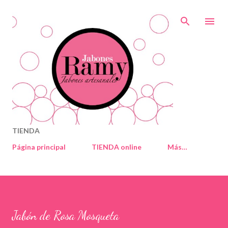
Ir al contenido principal
TIENDA
Página principal
TIENDA online
Más…
Jabón de Rosa Mosqueta