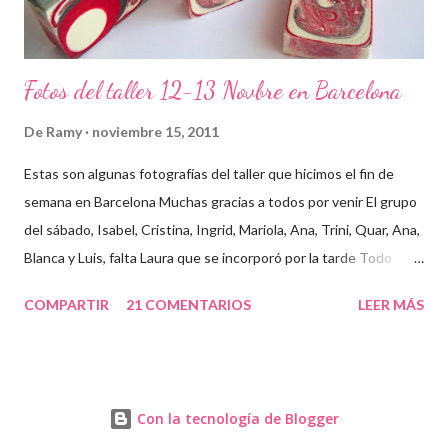
Fotos del taller 12-13 Novbre en Barcelona
De
Ramy
noviembre 15, 2011
Estas son algunas fotografías del taller que hicimos el fin de
semana en Barcelona Muchas gracias a todos por venir El grupo
del sábado, Isabel, Cristina, Ingrid, Mariola, Ana, Trini, Quar, Ana,
Blanca y Luis, falta Laura que se incorporó por la tarde Todo
preparado para comenzar el taller, cada cosa en su sitio Lo
COMPARTIR
21 COMENTARIOS
LEER MÁS
primero un poco de teórica para tener claro lo que tenemos que
hacer Todos preparados, comienza la fiesta Quar y Luis, siempre
juntitos Preparando la sosa con mucho cuidado Parece divertido
En familia, madre, hija y hermana... buen equipo ¡Que no paren
Con la tecnología de Blogger
las batidoras! Cristina y Blanca Mariola... está guapa hasta con