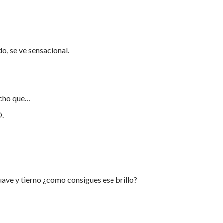
o, se ve sensacional.
icho que…
.
uave y tierno ¿como consigues ese brillo?