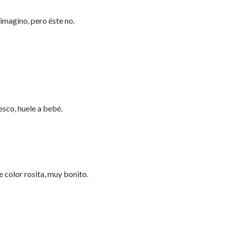
imagino, pero éste no.
esco, huele a bebé.
e color rosita, muy bonito.