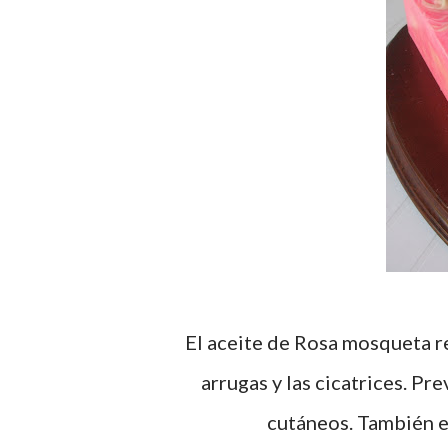
El aceite de Rosa mosqueta regenera y nutre la piel, eliminando visiblemente las
arrugas y las cicatrices. Pr
cutáneos. También es