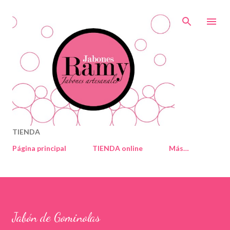
Ir al contenido principal
TIENDA
Página principal
TIENDA online
Más…
Jabón de Gominolas