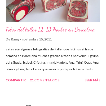
Fotos del taller 12-13 Novbre en Barcelona
De
Ramy
noviembre 15, 2011
Estas son algunas fotografías del taller que hicimos el fin de
semana en Barcelona Muchas gracias a todos por venir El grupo
del sábado, Isabel, Cristina, Ingrid, Mariola, Ana, Trini, Quar, Ana,
Blanca y Luis, falta Laura que se incorporó por la tarde Todo
preparado para comenzar el taller, cada cosa en su sitio Lo
COMPARTIR
21 COMENTARIOS
LEER MÁS
primero un poco de teórica para tener claro lo que tenemos que
hacer Todos preparados, comienza la fiesta Quar y Luis, siempre
juntitos Preparando la sosa con mucho cuidado Parece divertido
En familia, madre, hija y hermana... buen equipo ¡Que no paren