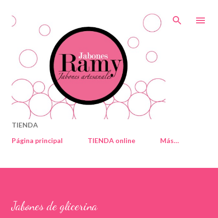
Ir al contenido principal
TIENDA
Página principal
TIENDA online
Más…
Jabones de glicerina