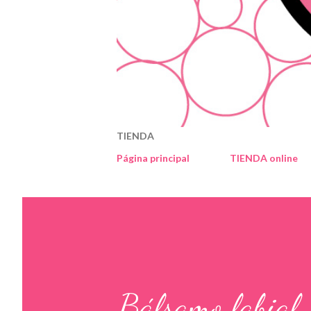
TIENDA
Página principal
TIENDA online
Bálsamo labial