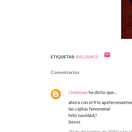
ETIQUETAS:
BÁLSAMOS
Comentarios
Unknown
ha dicho que…
ahora con el frio apetecenunmon
las cajitas fenomenal
feliz navidad¡!
besos
20 de diciembre de 2010 a las 