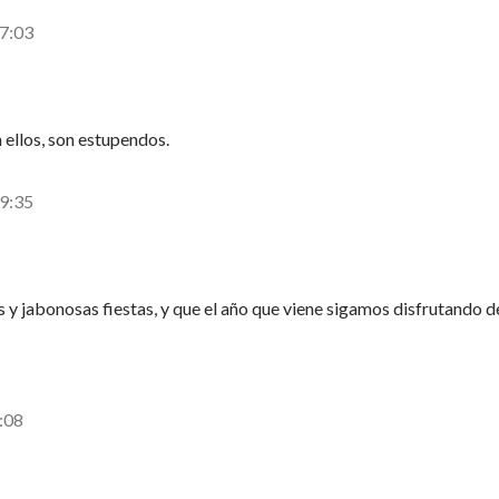
17:03
n ellos, son estupendos.
19:35
 y jabonosas fiestas, y que el año que viene sigamos disfrutando d
8:08