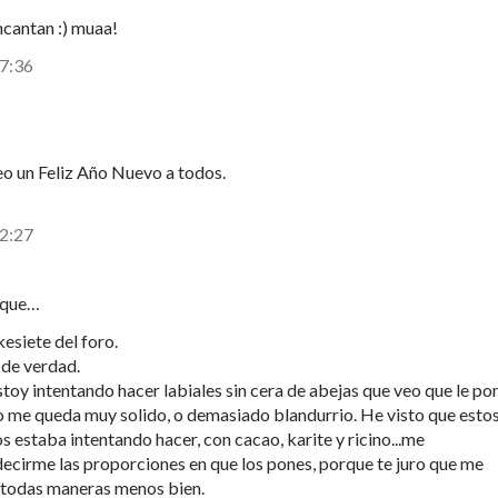
ncantan :) muaa!
17:36
eo un Feliz Año Nuevo a todos.
22:27
 que…
esiete del foro.
 de verdad.
toy intentando hacer labiales sin cera de abejas que veo que le po
.o me queda muy solido, o demasiado blandurrio. He visto que esto
 estaba intentando hacer, con cacao, karite y ricino...me
decirme las proporciones en que los pones, porque te juro que me
 todas maneras menos bien.