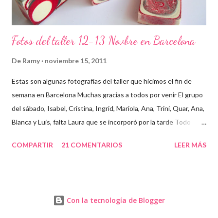
Fotos del taller 12-13 Novbre en Barcelona
De
Ramy
noviembre 15, 2011
Estas son algunas fotografías del taller que hicimos el fin de
semana en Barcelona Muchas gracias a todos por venir El grupo
del sábado, Isabel, Cristina, Ingrid, Mariola, Ana, Trini, Quar, Ana,
Blanca y Luis, falta Laura que se incorporó por la tarde Todo
preparado para comenzar el taller, cada cosa en su sitio Lo
COMPARTIR
21 COMENTARIOS
LEER MÁS
primero un poco de teórica para tener claro lo que tenemos que
hacer Todos preparados, comienza la fiesta Quar y Luis, siempre
juntitos Preparando la sosa con mucho cuidado Parece divertido
En familia, madre, hija y hermana... buen equipo ¡Que no paren
Con la tecnología de Blogger
las batidoras! Cristina y Blanca Mariola... está guapa hasta con
mascarilla Cristina... otra guapa pelirroja Isabel, sus primeros