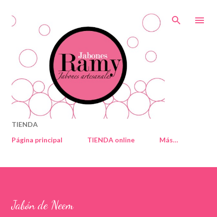
Ir al contenido principal
TIENDA
Página principal
TIENDA online
Más…
Jabón de Neem