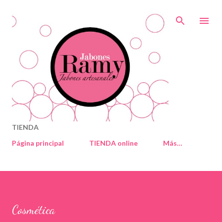
Ir al contenido principal
TIENDA
Página principal
TIENDA online
Más…
Cosmética