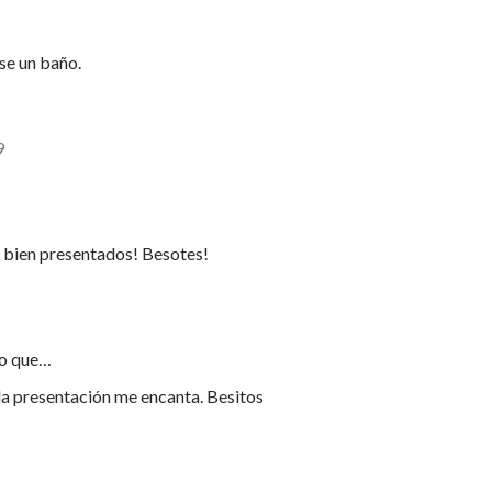
se un baño.
9
 bien presentados! Besotes!
ho que…
a presentación me encanta. Besitos