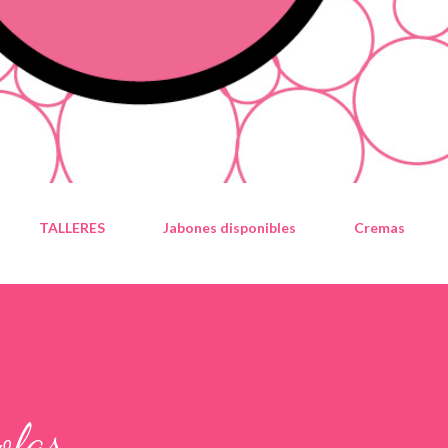
TALLERES
Jabones disponibles
Cremas
olas