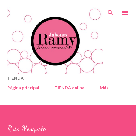
Ir al contenido principal
TIENDA
Página principal
TIENDA online
Más…
Rosa Mosqueta