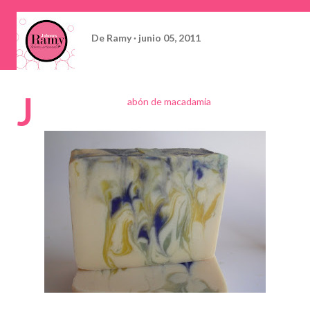
De
Ramy
junio 05, 2011
J
abón de macadamia