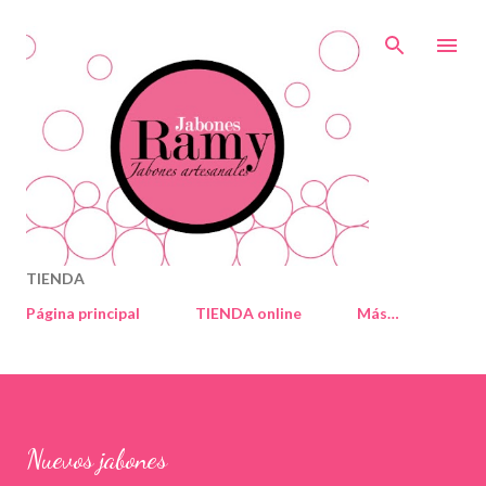
Ir al contenido principal
TIENDA
Página principal
TIENDA online
Más…
Nuevos jabones