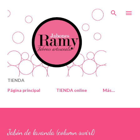
Ir al contenido principal
TIENDA
Página principal
TIENDA online
Más…
Jabón de lavanda (column swirl)