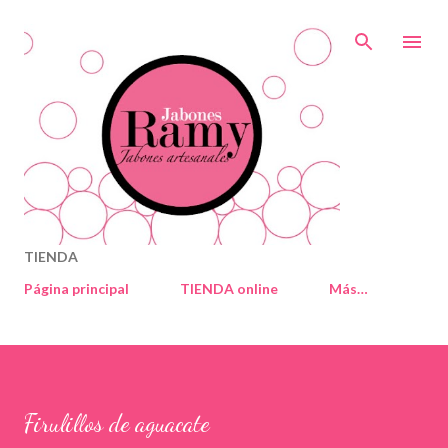
Ir al contenido principal
TIENDA
Página principal
TIENDA online
Más…
Firulillos de aguacate