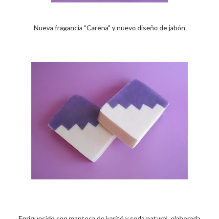
Nueva fragancia "Carena" y nuevo diseño de jabón
Enriquecido con manteca de karité y seda natural, elaborada