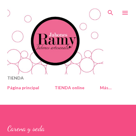
Ir al contenido principal
TIENDA
Página principal
TIENDA online
Más…
Carena y seda