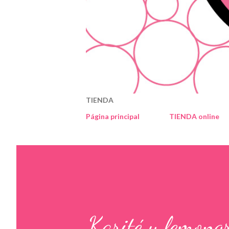
TIENDA
Página principal
TIENDA online
Karité y lemong