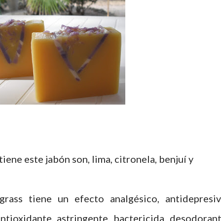
iene este jabón son, lima, citronela, benjuí y
grass tiene un efecto analgésico, antidepresiv
antioxidante, astringente, bactericida, desodorant