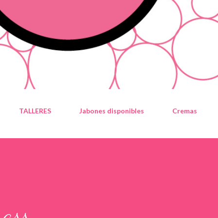
TALLERES
Jabones disponibles
Cremas
rass