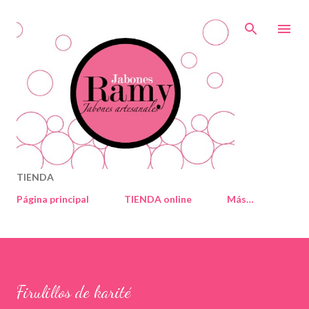
Ir al contenido principal
TIENDA
Página principal
TIENDA online
Más…
Firulillos de karité