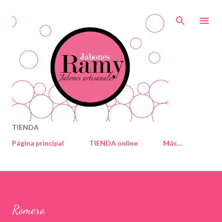
Ir al contenido principal
TIENDA
Página principal
TIENDA online
Más…
Romero