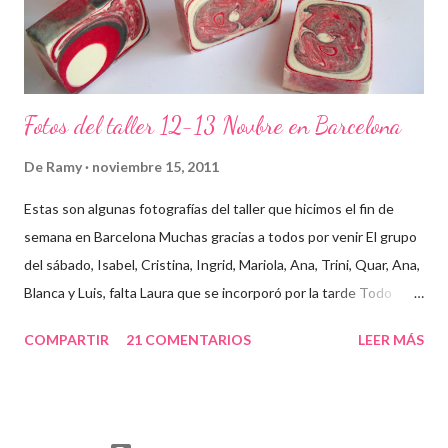
Fotos del taller 12-13 Novbre en Barcelona
De
Ramy
noviembre 15, 2011
Estas son algunas fotografías del taller que hicimos el fin de
semana en Barcelona Muchas gracias a todos por venir El grupo
del sábado, Isabel, Cristina, Ingrid, Mariola, Ana, Trini, Quar, Ana,
Blanca y Luis, falta Laura que se incorporó por la tarde Todo
preparado para comenzar el taller, cada cosa en su sitio Lo
COMPARTIR
21 COMENTARIOS
LEER MÁS
primero un poco de teórica para tener claro lo que tenemos que
hacer Todos preparados, comienza la fiesta Quar y Luis, siempre
juntitos Preparando la sosa con mucho cuidado Parece divertido
En familia, madre, hija y hermana... buen equipo ¡Que no paren