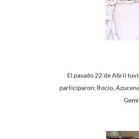
El pasado 22 de Abril tuvimos un taller de jabones en Móstoles, en el que
participaron: Rocio, Azucena,
Gemm