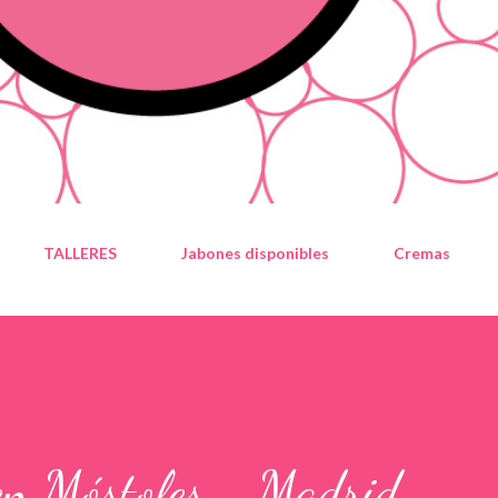
TALLERES
Jabones disponibles
Cremas
 en Móstoles - Madrid