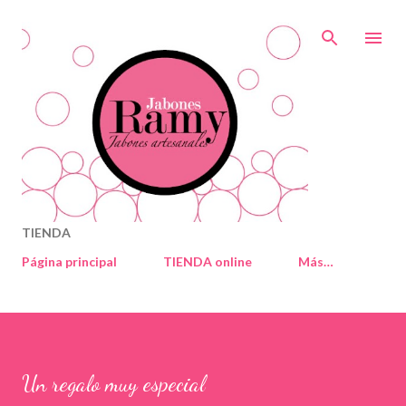
Ir al contenido principal
TIENDA
Página principal
TIENDA online
Más…
Un regalo muy especial