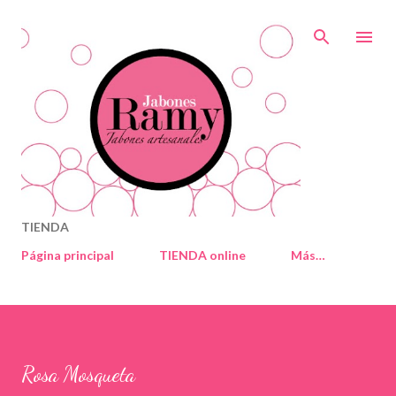
Ir al contenido principal
TIENDA
Página principal
TIENDA online
Más…
Rosa Mosqueta