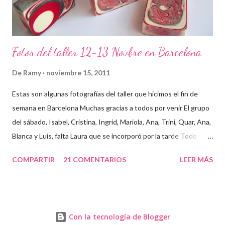
Fotos del taller 12-13 Novbre en Barcelona
De
Ramy
noviembre 15, 2011
Estas son algunas fotografías del taller que hicimos el fin de
semana en Barcelona Muchas gracias a todos por venir El grupo
del sábado, Isabel, Cristina, Ingrid, Mariola, Ana, Trini, Quar, Ana,
Blanca y Luis, falta Laura que se incorporó por la tarde Todo
preparado para comenzar el taller, cada cosa en su sitio Lo
COMPARTIR
21 COMENTARIOS
LEER MÁS
primero un poco de teórica para tener claro lo que tenemos que
hacer Todos preparados, comienza la fiesta Quar y Luis, siempre
juntitos Preparando la sosa con mucho cuidado Parece divertido
En familia, madre, hija y hermana... buen equipo ¡Que no paren
Con la tecnología de Blogger
las batidoras! Cristina y Blanca Mariola... está guapa hasta con