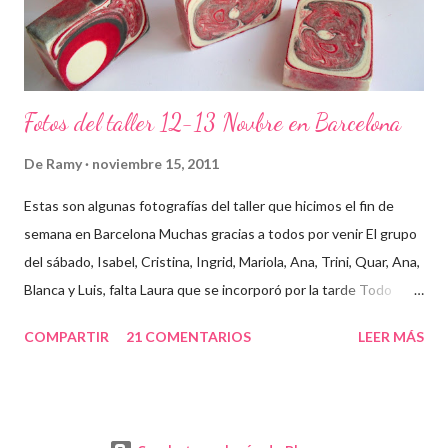
Fotos del taller 12-13 Novbre en Barcelona
De
Ramy
noviembre 15, 2011
Estas son algunas fotografías del taller que hicimos el fin de
semana en Barcelona Muchas gracias a todos por venir El grupo
del sábado, Isabel, Cristina, Ingrid, Mariola, Ana, Trini, Quar, Ana,
Blanca y Luis, falta Laura que se incorporó por la tarde Todo
preparado para comenzar el taller, cada cosa en su sitio Lo
COMPARTIR
21 COMENTARIOS
LEER MÁS
primero un poco de teórica para tener claro lo que tenemos que
hacer Todos preparados, comienza la fiesta Quar y Luis, siempre
juntitos Preparando la sosa con mucho cuidado Parece divertido
En familia, madre, hija y hermana... buen equipo ¡Que no paren