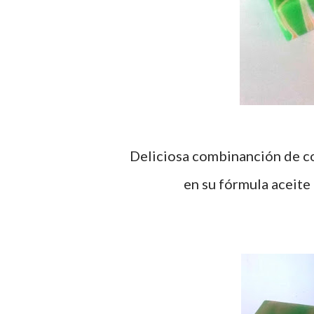
Deliciosa combinanción de colores (pigmentos flúor) y aromas cítricos, contiene
en su fórmula aceite