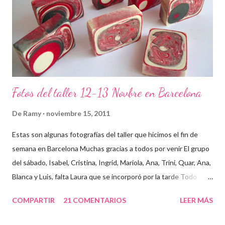
Fotos del taller 12-13 Novbre en Barcelona
De
Ramy
noviembre 15, 2011
Estas son algunas fotografías del taller que hicimos el fin de
semana en Barcelona Muchas gracias a todos por venir El grupo
del sábado, Isabel, Cristina, Ingrid, Mariola, Ana, Trini, Quar, Ana,
Blanca y Luis, falta Laura que se incorporó por la tarde Todo
preparado para comenzar el taller, cada cosa en su sitio Lo
COMPARTIR
21 COMENTARIOS
LEER MÁS
primero un poco de teórica para tener claro lo que tenemos que
hacer Todos preparados, comienza la fiesta Quar y Luis, siempre