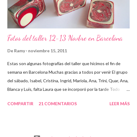
Fotos del taller 12-13 Novbre en Barcelona
De
Ramy
noviembre 15, 2011
Estas son algunas fotografías del taller que hicimos el fin de
semana en Barcelona Muchas gracias a todos por venir El grupo
del sábado, Isabel, Cristina, Ingrid, Mariola, Ana, Trini, Quar, Ana,
Blanca y Luis, falta Laura que se incorporó por la tarde Todo
preparado para comenzar el taller, cada cosa en su sitio Lo
COMPARTIR
21 COMENTARIOS
LEER MÁS
primero un poco de teórica para tener claro lo que tenemos que
hacer Todos preparados, comienza la fiesta Quar y Luis, siempre
juntitos Preparando la sosa con mucho cuidado Parece divertido
En familia, madre, hija y hermana... buen equipo ¡Que no paren