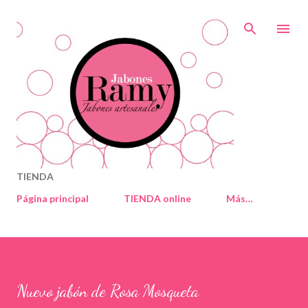
Ir al contenido principal
TIENDA
Página principal
TIENDA online
Más…
Nuevo jabón de Rosa Mosqueta