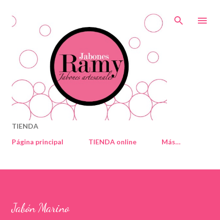
Ir al contenido principal
TIENDA
Página principal
TIENDA online
Más…
Jabón Marino