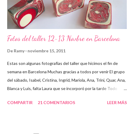
Fotos del taller 12-13 Novbre en Barcelona
De
Ramy
noviembre 15, 2011
Estas son algunas fotografías del taller que hicimos el fin de
semana en Barcelona Muchas gracias a todos por venir El grupo
del sábado, Isabel, Cristina, Ingrid, Mariola, Ana, Trini, Quar, Ana,
Blanca y Luis, falta Laura que se incorporó por la tarde Todo
preparado para comenzar el taller, cada cosa en su sitio Lo
COMPARTIR
21 COMENTARIOS
LEER MÁS
primero un poco de teórica para tener claro lo que tenemos que
hacer Todos preparados, comienza la fiesta Quar y Luis, siempre
juntitos Preparando la sosa con mucho cuidado Parece divertido
En familia, madre, hija y hermana... buen equipo ¡Que no paren