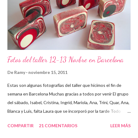
Fotos del taller 12-13 Novbre en Barcelona
De
Ramy
noviembre 15, 2011
Estas son algunas fotografías del taller que hicimos el fin de
semana en Barcelona Muchas gracias a todos por venir El grupo
del sábado, Isabel, Cristina, Ingrid, Mariola, Ana, Trini, Quar, Ana,
Blanca y Luis, falta Laura que se incorporó por la tarde Todo
preparado para comenzar el taller, cada cosa en su sitio Lo
COMPARTIR
21 COMENTARIOS
LEER MÁS
primero un poco de teórica para tener claro lo que tenemos que
hacer Todos preparados, comienza la fiesta Quar y Luis, siempre