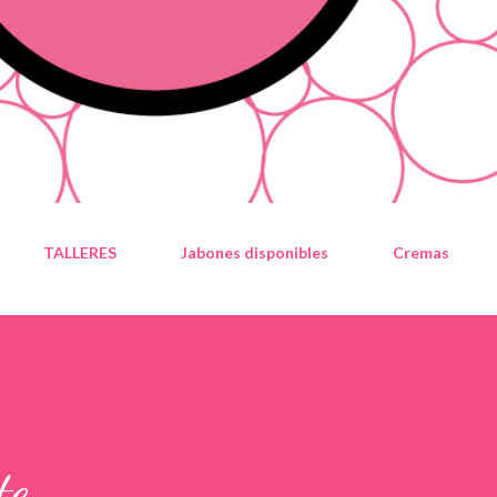
TALLERES
Jabones disponibles
Cremas
te