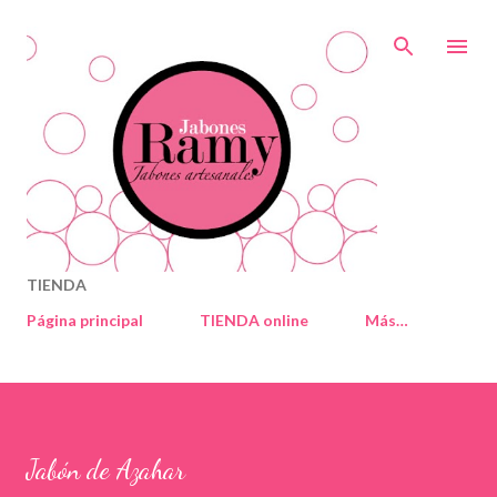
Ir al contenido principal
TIENDA
Página principal
TIENDA online
Más…
Jabón de Azahar