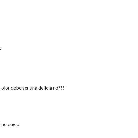
e.
 olor debe ser una delicia no???
icho que…