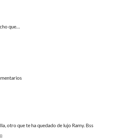
icho que…
omentarios
la, otro que te ha quedado de lujo Ramy. Bss
28