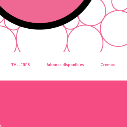
TALLERES
Jabones disponibles
Cremas
r