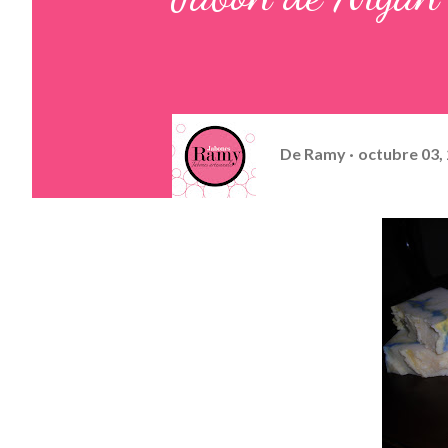
De
Ramy
octubre 03,