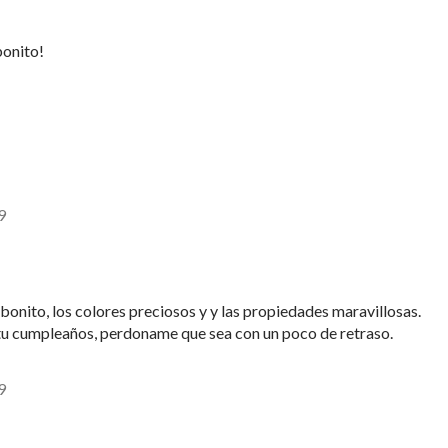
bonito!
9
onito, los colores preciosos y y las propiedades maravillosas.
 tu cumpleaños, perdoname que sea con un poco de retraso.
9