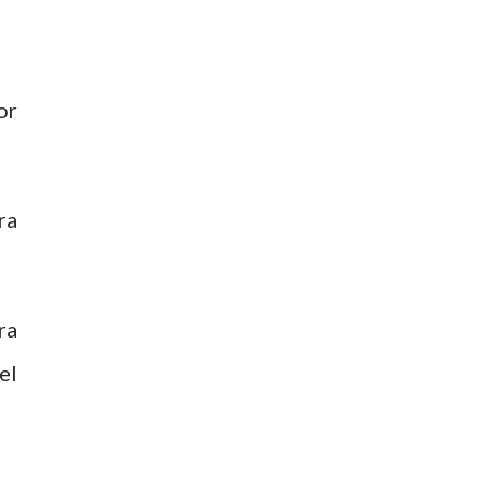
or
ra
ra
el