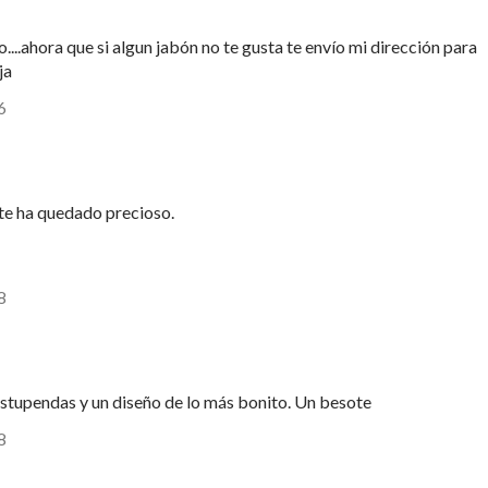
..ahora que si algun jabón no te gusta te envío mi dirección para
ja
6
te ha quedado precioso.
8
stupendas y un diseño de lo más bonito. Un besote
8