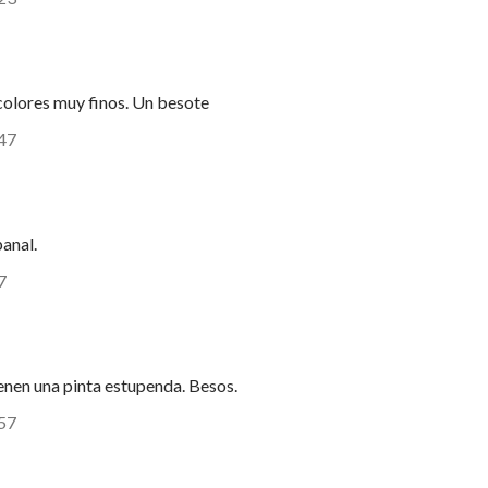
colores muy finos. Un besote
:47
panal.
7
ienen una pinta estupenda. Besos.
:57