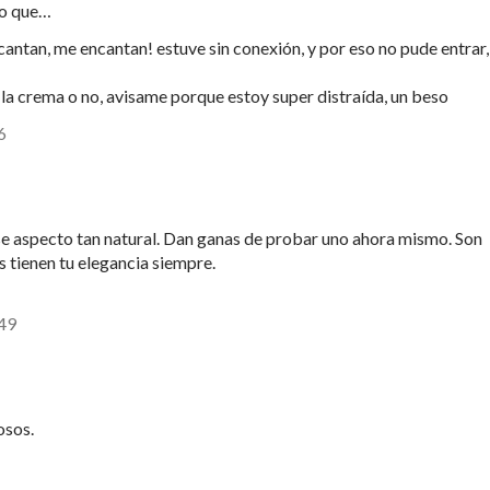
ho que…
ntan, me encantan! estuve sin conexión, y por eso no pude entrar,
 la crema o no, avisame porque estoy super distraída, un beso
6
e aspecto tan natural. Dan ganas de probar uno ahora mismo. Son
s tienen tu elegancia siempre.
:49
osos.