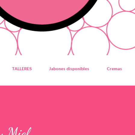
TALLERES
Jabones disponibles
Cremas
y Miel