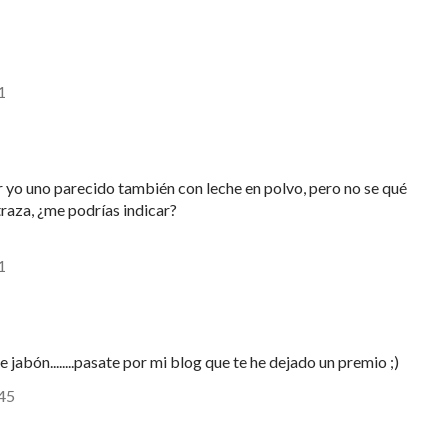
1
 yo uno parecido también con leche en polvo, pero no se qué
traza, ¿me podrías indicar?
1
jabón........pasate por mi blog que te he dejado un premio ;)
:45