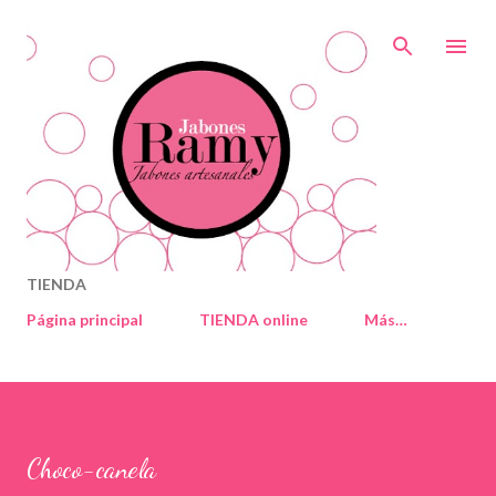
Ir al contenido principal
TIENDA
Página principal
TIENDA online
Más…
Choco-canela