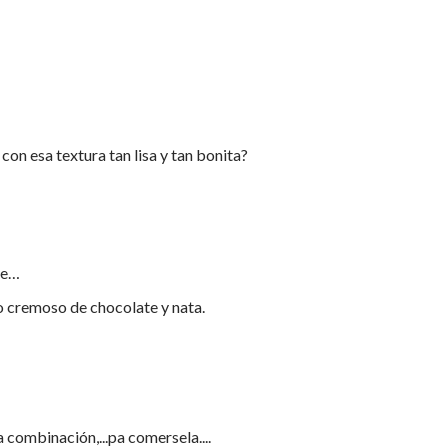
on esa textura tan lisa y tan bonita?
ue…
o cremoso de chocolate y nata.
 combinación,...pa comersela....