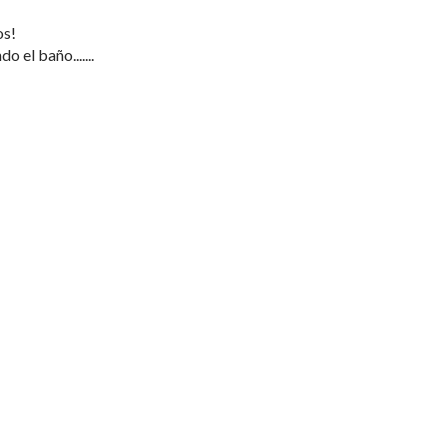
os!
 el baño.......