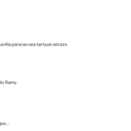
avilla parecen una tarta,un abrazo
do Ramy.
 que…