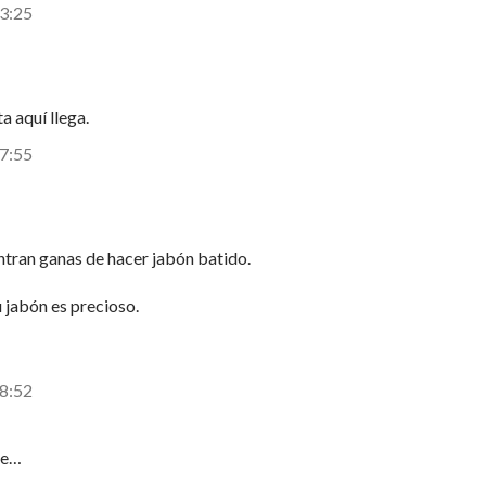
13:25
ta aquí llega.
17:55
ntran ganas de hacer jabón batido.
u jabón es precioso.
18:52
ue…