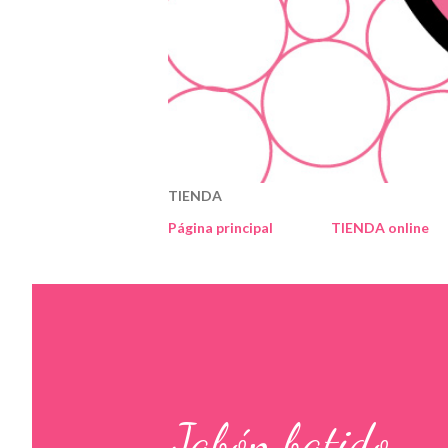
TIENDA
Página principal
TIENDA online
Jabón batido