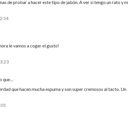
as de probar a hacer este tipo de jabón. A ver si tengo un rato y 
22:14
hora le vamos a coger el gusto!
23:23
ho que…
erdad que hacen mucha espuma y son super cremosos al tacto. Un
0:01