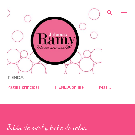
Ir al contenido principal
TIENDA
Página principal
TIENDA online
Más…
Jabón de miel y leche de cabra