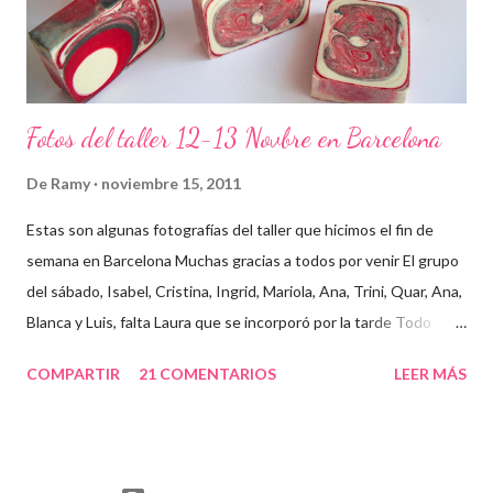
Fotos del taller 12-13 Novbre en Barcelona
De
Ramy
noviembre 15, 2011
Estas son algunas fotografías del taller que hicimos el fin de
semana en Barcelona Muchas gracias a todos por venir El grupo
del sábado, Isabel, Cristina, Ingrid, Mariola, Ana, Trini, Quar, Ana,
Blanca y Luis, falta Laura que se incorporó por la tarde Todo
preparado para comenzar el taller, cada cosa en su sitio Lo
COMPARTIR
21 COMENTARIOS
LEER MÁS
primero un poco de teórica para tener claro lo que tenemos que
hacer Todos preparados, comienza la fiesta Quar y Luis, siempre
juntitos Preparando la sosa con mucho cuidado Parece divertido
En familia, madre, hija y hermana... buen equipo ¡Que no paren